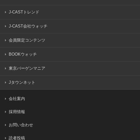
個人情報保護管理者：経営企画本部長
J-CASTトレンド
[認定個人情報保護団体の名称及び、苦情の解決の申し出先]
認定個人情報保護団体の名称：一般財団法人日本情報経済社
J-CAST会社ウォッチ
会推進協会（JIPDEC）
URL：
http://www.jipdec.or.jp/
会員限定コンテンツ
苦情の解決の申出先：認定個人情報保護団体事務局
住所：〒106-0032
BOOKウォッチ
東京都港区六本木一丁目9番9号 六本木ファーストビル内
一般財団法人日本情報経済社会推進協会 プライバシーマーク
東京バーゲンマニア
推進センター
Jタウンネット
電話番号：03-5860-7565
フリーダイヤル：0120-700-779
（当社に関する問合せ先ではございません。）
会社案内
採用情報
皆様が本サイトに個人情報を提供されることは任意ですが、
お問い合わせ
正確な情報を頂かない場合、回答ができない場合や、当社の
読者投稿
一部または全部のサービスがご利用いただけない場合があり