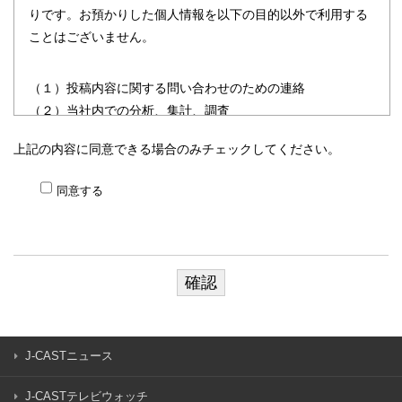
りです。お預かりした個人情報を以下の目的以外で利用する
ことはございません。
（１）投稿内容に関する問い合わせのための連絡
（２）当社内での分析、集計、調査
上記の内容に同意できる場合のみチェックしてください。
皆様の個人情報を、皆様の同意なく外部の業務委託先に預け
たり、第三者に提供したりすることはありません。当社で
同意する
は、皆様から提供される個人情報についてその利用目的の通
知・個人情報の開示・内容の訂正、追加又は削除、利用の停
止、消去及び第三者提供の停止の請求に対応致します。お問
合せは以下の連絡先にお願い致します。
［お問い合わせ先］
J-CASTニュース
株式会社ジェイ・キャスト
個人情報お問合わせ窓口：
個人情報お問合わせフォーム
J-CASTテレビウォッチ